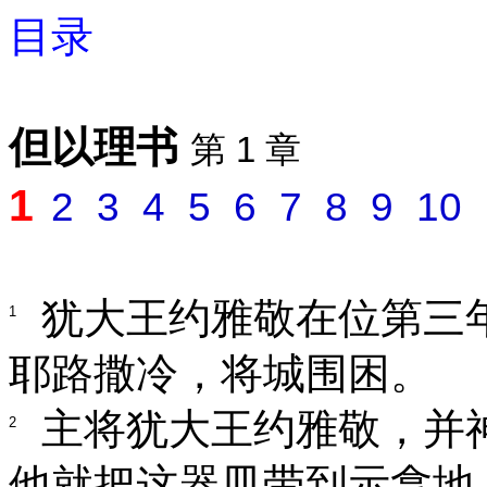
目录
但以理书
第 1 章
1
2
3
4
5
6
7
8
9
10
犹大王约雅敬在位第三
1
耶路撒冷，将城围困。
主将犹大王约雅敬，并
2
他就把这器皿带到示拿地