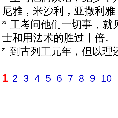
尼雅，米沙利，亚撒利雅
王考问他们一切事，就
20
士和用法术的胜过十倍。
到古列王元年，但以理
21
1
2
3
4
5
6
7
8
9
10