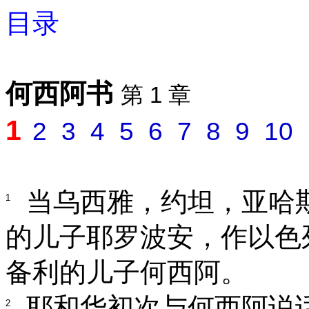
目录
何西阿书
第 1 章
1
2
3
4
5
6
7
8
9
10
当乌西雅，约坦，亚哈
1
的儿子耶罗波安，作以色
备利的儿子何西阿。
耶和华初次与何西阿说
2