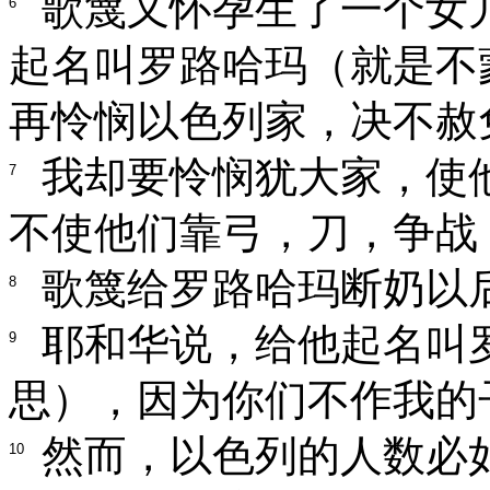
歌篾又怀孕生了一个女
6
起名叫罗路哈玛（就是不
再怜悯以色列家，决不赦
我却要怜悯犹大家，使
7
不使他们靠弓，刀，争战
歌篾给罗路哈玛断奶以
8
耶和华说，给他起名叫
9
思），因为你们不作我的
然而，以色列的人数必
10